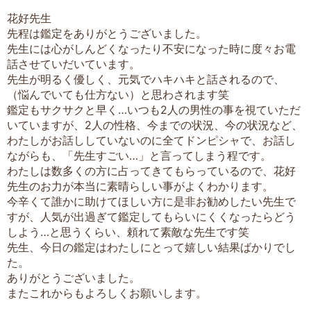
花好先生
先程は鑑定をありがとうございました。
先生には心がしんどくなったり不安になった時に度々お電
話させていだいています。
先生が明るく優しく、元気でハキハキと話されるので、
（悩んでいても仕方ない）と思わされます笑
鑑定もサクサクと早く…いつも2人の男性の事を視ていただ
いていますが、2人の性格、今までの状況、今の状況など、
わたしがお話ししていないのに全てドンピシャで、お話し
ながらも、「先生すごい…」と言ってしまう程です。
わたしは数多くの方に占ってきてもらっているので、花好
先生のお力が本当に素晴らしい事がよくわかります。
今辛くて誰かに助けてほしい方に是非お勧めしたい先生で
すが、人気が出過ぎて鑑定してもらいにくくなったらどう
しよう…と思うくらい、頼れて素敵な先生です笑
先生、今日の鑑定はわたしにとって嬉しい結果ばかりでし
た。
ありがとうございました。
またこれからもよろしくお願いします。