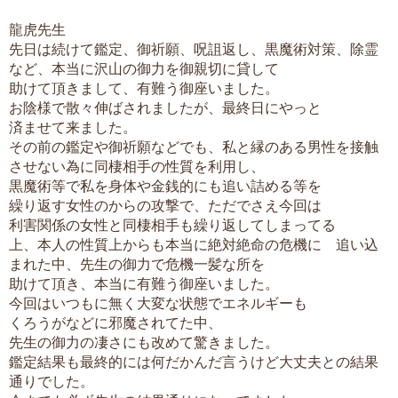
龍虎先生
先日は続けて鑑定、御祈願、呪詛返し、黒魔術対策、除霊
など、本当に沢山の御力を御親切に貸して
助けて頂きまして、有難う御座いました。
お陰様で散々伸ばされましたが、最終日にやっと
済ませて来ました。
その前の鑑定や御祈願などでも、私と縁のある男性を接触
させない為に同棲相手の性質を利用し、
黒魔術等で私を身体や金銭的にも追い詰める等を
繰り返す女性のからの攻撃で、ただでさえ今回は
利害関係の女性と同棲相手も繰り返してしまってる
上、本人の性質上からも本当に絶対絶命の危機に 追い込
まれた中、先生の御力で危機一髪な所を
助けて頂き、本当に有難う御座いました。
今回はいつもに無く大変な状態でエネルギーも
くろうがなどに邪魔されてた中、
先生の御力の凄さにも改めて驚きました。
鑑定結果も最終的には何だかんだ言うけど大丈夫との結果
通りでした。