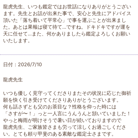
龍虎先生、いつも鑑定ではお世話になりありがとうござい
ます。先生とお話が出来た事で、安心と先生にアドバイス
頂いた「落ち着いて平常心」で事を運ぶことが出来まし
た。あとは果報は寝て待て…ですね。ドキドキですが運を
天に任せて…また、何かありましたら鑑定よろしくお願い
いたします。
日付：2026/7/10
龍虎先生
いつも優しく見守ってくださりまたその状況に応じた御祈
願を快く引き受けてくださりありがとうございます。
何も話さずとも父のお茶目な？性格を仰った時には
「さすが〜！」っと一人言にうんうんと頷いていました！
やっと梅雨が明けそうで暑い日が続いておりますので
龍虎先生、ご家族皆さまも労って涼しくお過ごしくださ
い。とても頼り甲斐のある素敵な鑑定士さまです。