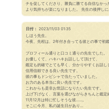
チを促してくださり、勝負に勝てる自信なかっ
より気持ちが楽になりました。 先生の後押し
日付：
2023/11/03 01:35
しほう先生。
今夜、先程は、2年付き合ってる彼との事で初
プロフィール通りと口コミ通りの先生でした。
お優しくて、ハキハキお話しして頂けて、
鑑定も的確でとても早く、分かりやすくお話し
信用信頼できる良い先生です。
彼の事もドンピシャで当たっていました。
お力のある本当に良い先生です。
これからも是非お世話になりたい先生です。
上げ下げなく、言葉を選びながらきちんと鑑定
11月12月は特に忙しそうな彼……。
そこに今月、私の誕生日があり…