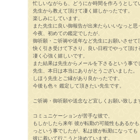
忙しいながらも、どうにか時間を作ろうとして
先生から教えて頂けて凄く嬉しかったです。
楽しみにしています。
また先生に良い御報告が出来たらいいなっと思
今夜、初めての鑑定でしたが、
御祈願・ご祈祷や送年など先生にお願いさせて
快く引き受けて下さり、良い日程でやって頂け
凄く心強く嬉しいです。
また結果は先生からメールを下さるという事で
先生、本日は本当にありがとうございました。
しほう先生とご縁があり良かったです。
今後も色々 鑑定して頂きたい先生です。
ご祈祷・御祈願や送念など宜しくお願い致しま
コミュニケーションが苦手な彼で、
もしかしたら来年 彼が転勤の可能性もあるかも
っという事でしたが、私は彼が転勤になっても
彼に着いて行こうと決めています。