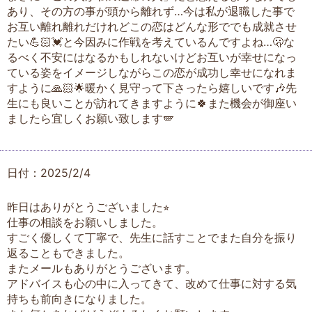
あり、その方の事が頭から離れず…今は私が退職した事で
お互い離れ離れだけれどこの恋はどんな形ででも成就させ
たい💪🏻💓と今因みに作戦を考えているんですよね…🫢な
るべく不安にはなるかもしれないけどお互いが幸せになっ
ている姿をイメージしながらこの恋が成功し幸せになれま
すように🙏🏻🌟暖かく見守って下さったら嬉しいです🎶先
生にも良いことが訪れてきますように🍀また機会が御座い
ましたら宜しくお願い致します🪽
日付：2025/2/4
昨日はありがとうございました⭐︎
仕事の相談をお願いしました。
すごく優しくて丁寧で、先生に話すことでまた自分を振り
返ることもできました。
またメールもありがとうございます。
アドバイスも心の中に入ってきて、改めて仕事に対する気
持ちも前向きになりました。