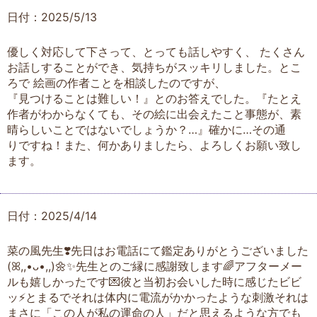
日付：2025/5/13
優しく対応して下さって、とっても話しやすく、 たくさん
お話しすることができ、気持ちがスッキリしました。とこ
ろで 絵画の作者ことを相談したのですが、
『見つけることは難しい！』とのお答えでした。『たとえ
作者がわからなくても、その絵に出会えたこと事態が、素
晴らしいことではないでしょうか？…』確かに…その通
りですね！また、何かありましたら、よろしくお願い致し
ます。
日付：2025/4/14
菜の風先生❣️先日はお電話にて鑑定ありがとうございました
(ꕤ,,•ᴗ•,,)🌼✨先生とのご縁に感謝致します🌈アフターメー
ルも嬉しかったです💌彼と当初お会いした時に感じたビビ
ッ⚡️とまるでそれは体内に電流がかかったような刺激それは
まさに「この人が私の運命の人」だと思えるような方でも