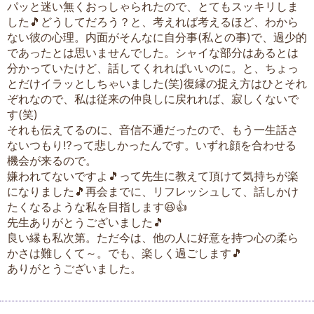
パッと迷い無くおっしゃられたので、とてもスッキリしま
した🎵どうしてだろう？と、考えれば考えるほど、わから
ない彼の心理。内面がそんなに自分事(私との事)で、過少的
であったとは思いませんでした。シャイな部分はあるとは
分かっていたけど、話してくれればいいのに。と、ちょっ
とだけイラッとしちゃいました(笑)復縁の捉え方はひとそれ
ぞれなので、私は従来の仲良しに戻れれば、寂しくないで
す(笑)
それも伝えてるのに、音信不通だったので、もう一生話さ
ないつもり⁉️って悲しかったんです。いずれ顔を合わせる
機会が来るので。
嫌われてないですよ🎵って先生に教えて頂けて気持ちが楽
になりました🎵再会までに、リフレッシュして、話しかけ
たくなるような私を目指します😆👍
先生ありがとうございました🎵
良い縁も私次第。ただ今は、他の人に好意を持つ心の柔ら
かさは難しくて～。でも、楽しく過ごします🎵
ありがとうございました。