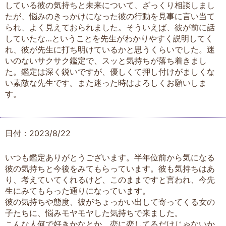
している彼の気持ちと未来について、ざっくり相談しまし
たが、悩みのきっかけになった彼の行動を見事に言い当て
られ、よく見えておられました。そういえば、彼が前に話
していたな…ということを先生がわかりやすく説明してく
れ、彼が先生に打ち明けているかと思うくらいでした。迷
いのないサクサク鑑定で、スッと気持ちが落ち着きまし
た。鑑定は深く鋭いですが、優しくて押し付けがましくな
い素敵な先生です。また迷った時はよろしくお願いしま
す。
日付：2023/8/22
いつも鑑定ありがとうございます。半年位前から気になる
彼の気持ちと今後をみてもらっています。彼も気持ちはあ
り、考えていてくれるけど、このままですと言われ、今先
生にみてもらった通りになっています。
彼の気持ちや態度、彼がちょっかい出して寄ってくる女の
子たちに、悩みモヤモヤした気持ちで来ました。
こんな人何で好きかなとか、恋に恋してるだけじゃないか