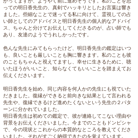
かってますが、ようやく前に進めそうです。私のことを思
っての明日香先生の、真剣でハッキリとしたお言葉は響き
ました。些細なことで迷ってる私に向けて、霊視しての占
い師としてのアドバイスと明日香先生の個人的なアドバイ
ス、ちゃんと分けてお伝えしてくださるのが、占い師でも
あり、友達のようでうれしかったです。
色んな先生にみてもらったけど、明日香先生の鑑定はいつ
も、良いことも厳しいことも胸に響きます。私のことも彼
のこともちゃんと視えてますし、幸せに生きるために、聴
いたほうがいいこと、知らなくてもいいことを踏まえてお
伝えくださいます。
明日香先生を始め、同じ内容を何人かの先生にも視ていた
だきました。復縁ができると前向きな結果として言われる
先生や、復縁できるけど進めたくないという先生の２パタ
ーンに分かれていました。
明日香先生は初めての鑑定で、彼が連絡してこない理由や
背景をお伝えくださいました。今までのこともドンピシャ
で、今の現状とこれからの本質的なところを教えてくださ
いました。それがすごく納得できたのを覚えています。