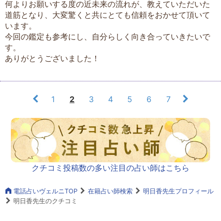
何よりお願いする度の近未来の流れが、教えていただいた
道筋となり、大変驚くと共にとても信頼をおかせて頂いて
います。
今回の鑑定も参考にし、自分らしく向き合っていきたいで
す。
ありがとうございました！
1
2
3
4
5
6
7
クチコミ投稿数の多い注目の占い師はこちら
電話占いヴェルニTOP
在籍占い師検索
明日香先生プロフィール
明日香先生のクチコミ