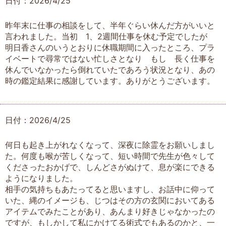
日付：2026/4/25
昨年末に仕事の相談をして、半年ぐらい休んだ方がいいと
言われました。当初 1、2週間仕事を休む予定でしたが
明日香さんのいうとおりに休職期間に入ったところ、プラ
イベートで尋常ではない忙しさとなり もし 長く仕事を
休んでいなかったら倒れていたであろう状況となり、あの
時の鑑定結果に感謝しています。ありがとうございます。
日付：2026/4/25
何日も起き上がれなくなって、深夜に除霊をお願いしまし
た。何度も喉が苦しくなって、短い時間で先生が色々して
くださったおかげで、しんどさがぬけて、息が楽にできる
ようになりました。
相手の気持ちもあたってると思いますし、お話中に仰って
いた、縄のイメージも、じつはその方の玄関においてある
アイテムでみたことがあり、あんまり好きじゃなかったの
ですが、もしかして私にかけてる術式でもあるのかと、一