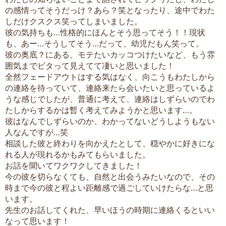
の感情ってそうだっけ？あら？笑となったり、途中でわた
しだけクスクス笑ってしまいました。
彼の気持ちも…性格的にほんとそう思ってそう！！現状
も、あー…そうしてそう…だって、幼児だもん笑って。
彼の奥底？にある、モテたいカッコつけたいなど、もう雰
囲気までビタって見えてて凄いと思いました！
全然フェードアウトはする気はなく、向こうもわたしから
の連絡を待っていて、連絡来たら会いたいと思っているよ
うな感じでしたが、普通に考えて、連絡はしずらいのでわ
たしからするかは暫く考えてみようかと思います…。
彼はなんでしずらいのか、わかってないどうしようもない
人なんですが…笑
相談した彼と終わりを向かえたとして、穏やかに好きにな
れる人が現れるかもみてもらいました。
お話を聞いてワクワクしてきました！
今の彼を切らなくても、自然と出会うみたいなので、その
時まで今の彼と程よい距離感で過ごしていけたらな…と思
います。
先生のお話してくれた、早いほうの時期に連絡くるといい
なって思います！