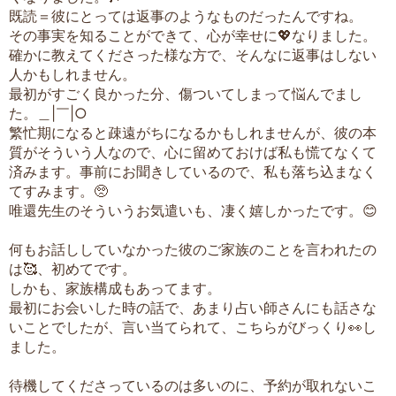
既読＝彼にとっては返事のようなものだったんですね。
その事実を知ることができて、心が幸せに💖なりました。
確かに教えてくださった様な方で、そんなに返事はしない
人かもしれません。
最初がすごく良かった分、傷ついてしまって悩んでまし
た。＿|￣|○
繁忙期になると疎遠がちになるかもしれませんが、彼の本
質がそういう人なので、心に留めておけば私も慌てなくて
済みます。事前にお聞きしているので、私も落ち込まなく
てすみます。🥺
唯還先生のそういうお気遣いも、凄く嬉しかったです。😊
何もお話ししていなかった彼のご家族のことを言われたの
は🥰、初めてです。
しかも、家族構成もあってます。
最初にお会いした時の話で、あまり占い師さんにも話さな
いことでしたが、言い当てられて、こちらがびっくり👀し
ました。
待機してくださっているのは多いのに、予約が取れないこ