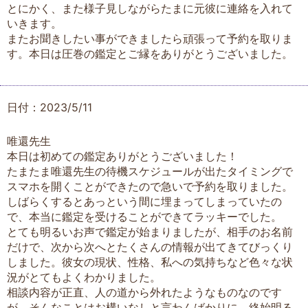
とにかく、また様子見しながらたまに元彼に連絡を入れて
いきます。
またお聞きしたい事ができましたら頑張って予約を取りま
す。本日は圧巻の鑑定とご縁をありがとうございました。
日付：2023/5/11
唯還先生
本日は初めての鑑定ありがとうございました！
たまたま唯還先生の待機スケジュールが出たタイミングで
スマホを開くことができたので急いで予約を取りました。
しばらくするとあっという間に埋まってしまっていたの
で、本当に鑑定を受けることができてラッキーでした。
とても明るいお声で鑑定が始まりましたが、相手のお名前
だけで、次から次へとたくさんの情報が出てきてびっくり
しました。彼女の現状、性格、私への気持ちなど色々な状
況がとてもよくわかりました。
相談内容が正直、人の道から外れたようなものなのです
が、そんなことはお構いなしと言わんばかりに、終始明る