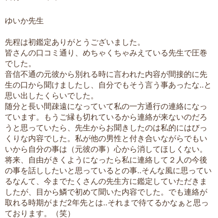
ゆいか先生
先程は初鑑定ありがとうございました。
皆さんの口コミ通り、めちゃくちゃみえている先生で圧巻
でした。
音信不通の元彼から別れる時に言われた内容が間接的に先
生の口から聞けましたし、自分でもそう言う事あったな‥と
思い出したくらいでした。
随分と長い間疎遠になっていて私の一方通行の連絡になっ
ています。もうご縁も切れているから連絡が来ないのだろ
うと思っていたら、先生からお聞きしたのは私的にはびっ
くりな内容でした。私が他の男性と付き合いながらでもい
いから自分の事は（元彼の事）心から消してほしくない。
将来、自由がきくようになったら私に連絡して２人の今後
の事を話ししたいと思っているとの事‥そんな風に思ってい
るなんて、今までたくさんの先生方に鑑定していただきま
したが、目から鱗で初めて聞いた内容でした。でも連絡が
取れる時期がまだ2年先とは‥それまで待てるかなぁと思っ
ております。（笑）