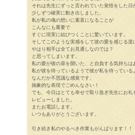
それは先生にずっと言われていた覚悟をした日
少しずつ確実に動き出しました。
私が私の魂の想いに素直になることが
こんなにも重要で
すぐに現実に結びつくことに驚いています。
そしてこのような実感をして彼の愛を感じる度
やはり相手は全てお見通しなのでは？
と思ってしまいます。
私の愛が彼の扉を開いた、と自負する気持ちは
私が彼を待っているようで彼が私を待っている
なんだか不思議な感覚です。
抽象的な表現でごめんなさい！
でも、今日はとても幸せで取り急ぎ先生にお礼
レビューしました。
またお電話します。
いつもありがとうございます。
引き続き私のやるべき作業もがんばります！！