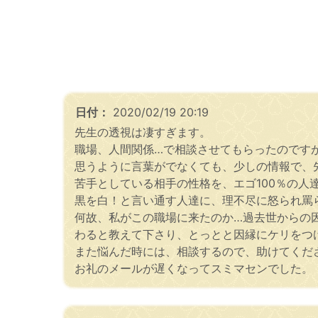
日付：
2020/02/19 20:19
先生の透視は凄すぎます。
職場、人間関係…で相談させてもらったのです
思うように言葉がでなくても、少しの情報で、
苦手としている相手の性格を、エゴ100％の人
黒を白！と言い通す人達に、理不尽に怒られ罵
何故、私がこの職場に来たのか…過去世からの因
わると教えて下さり、とっとと因縁にケリをつ
また悩んだ時には、相談するので、助けてくだ
お礼のメールが遅くなってスミマセンでした。