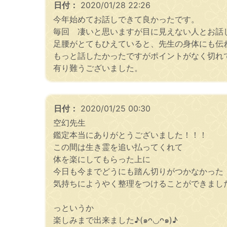
日付：
2020/01/28 22:26
今年始めてお話しできて良かったです。
毎回 凄いと思いますが目に見えない人とお話
足腰がとてもひえていると、先生の身体にも伝
もっと話したかったですがポイントがなく切れ
有り難うございました。
日付：
2020/01/25 00:30
空幻先生
鑑定本当にありがとうございました！！！
この間は生き霊を追い払ってくれて
体を楽にしてもらった上に
今日も今までどうにも踏ん切りがつかなかった
気持ちにようやく整理をつけることができました(*
っというか
楽しみまで出来ました♪(๑ᴖ◡ᴖ๑)♪