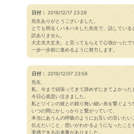
日付：
2019/12/17 23:28
先生ありがとうございました。
とても明るくハキハキした先生で、話している
訳ありません。
大丈夫大丈夫。と言ってもらえて心強かったで
一歩一歩前に進めるように努力します。
日付：
2019/12/07 23:56
先生、
私、今まで頑張ってきて諦めずにきてよかった
今日心底思い泣きました。
私とツインの彼との頼り無い細い糸を繋ぐよう
いつの間にかしっかりと繋がっていて、
本当にあうんの呼吸のようにお互いの言いたい
伝えたいこと、想いがわかるようになったこと
実感できる出来事がありました。