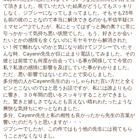
て頂きました。視ていただいた結果がどうしてもスッキリ
しなく、ジプシーになってしまってました。そもそも25年
も前の彼のことなので本当に解決できるのかも半信半疑(ス
ミマセン^^;)でしたが、私にとってはずっと胸の奥？に常に
引っかかって気持ち悪い状態でした。もう、好きとか会い
たいとかの感情も全くないのにモヤモヤから解消された
い！何で離れないのかと気になり続けてジプシーでいたそ
んな時、Cayenn先生が目に止まり電話してみました。その
彼とは前世でも何度か出会っている事が関係してて今世の
私？私達の感情に影響を及ぼしていた事がわかりました。
ただ、悪い影響ではないとのことで安心しました。
多分他の人がCayenn先生のおっしゃられた言い方だと全く
ピンとこないのではと思うお話ですが、私には誰よりも心
に響き、３０年間の思いをスッキリすることができまし
た。驚きと嬉しさでなんとも言えない晴れわたったような
爽快な気持ちにやっとなれました。
多分、Cayenn先生と私の相性も良かったから先生の言葉が
響いたのだろうと思いますが・・・
ジプシーでしたが、この件ではもう他の先生には視てもら
うことがなくなりまし。