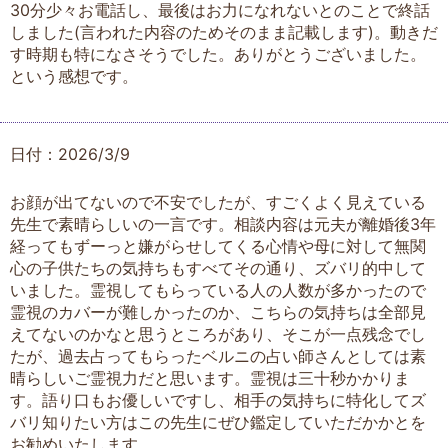
30分少々お電話し、最後はお力になれないとのことで終話
しました(言われた内容のためそのまま記載します)。動きだ
す時期も特になさそうでした。ありがとうございました。
という感想です。
日付：2026/3/9
お顔が出てないので不安でしたが、すごくよく見えている
先生で素晴らしいの一言です。相談内容は元夫が離婚後3年
経ってもずーっと嫌がらせしてくる心情や母に対して無関
心の子供たちの気持ちもすべてその通り、ズバリ的中して
いました。霊視してもらっている人の人数が多かったので
霊視のカバーが難しかったのか、こちらの気持ちは全部見
えてないのかなと思うところがあり、そこが一点残念でし
たが、過去占ってもらったベルニの占い師さんとしては素
晴らしいご霊視力だと思います。霊視は三十秒かかりま
す。語り口もお優しいですし、相手の気持ちに特化してズ
バリ知りたい方はこの先生にぜひ鑑定していただかかとを
お勧めいたします。