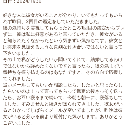
日付：2024/11/30
好きな人に彼女がいることが分かり、いてもたってもいら
れず昨日、2回目の鑑定をしていただきました。
彼の気持ちを霊視してもらったところ1回目の鑑定からブレ
ずに、彼は私に好意があると言っていただき、彼女がいる
と知られたくなかったという気まずい気持ちです。彼女と
は将来を見据えるような真剣な付き合いではないと言って
下さいました。
その上で私がどうしたいか聞いてくれて、結婚してるわけ
ではないから諦めたくないですと言ったら、彼の気まずい
気持ちを振り払えるのはあなたですと、その方向で応援し
てくれました。
追いメールしてもいいか相談したら、したいと思ったらし
たらいいのよ！って言ってもらって鑑定の後さっそく送っ
たら、お互い寝るまで続いて、今朝も朝一に、寝落ちして
ました。すみませんと続きが送られてきました。彼女がい
ると分かってしばらくメールが空いてましたが、昨晩は彼
女がいると分かる前より近付けた気がします。ありがとう
ございました。