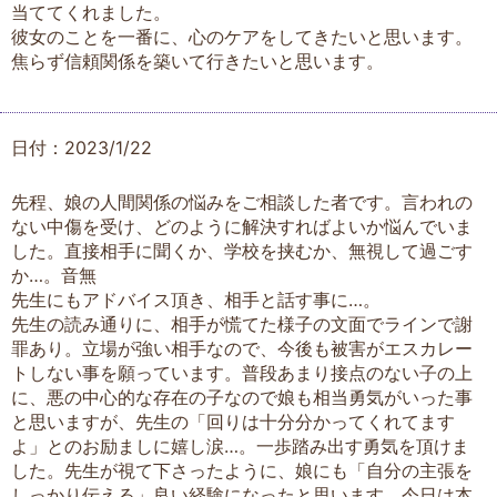
当ててくれました。
彼女のことを一番に、心のケアをしてきたいと思います。
焦らず信頼関係を築いて行きたいと思います。
日付：2023/1/22
先程、娘の人間関係の悩みをご相談した者です。言われの
ない中傷を受け、どのように解決すればよいか悩んでいま
した。直接相手に聞くか、学校を挟むか、無視して過ごす
か…。音無
先生にもアドバイス頂き、相手と話す事に…。
先生の読み通りに、相手が慌てた様子の文面でラインで謝
罪あり。立場が強い相手なので、今後も被害がエスカレー
トしない事を願っています。普段あまり接点のない子の上
に、悪の中心的な存在の子なので娘も相当勇気がいった事
と思いますが、先生の「回りは十分分かってくれてます
よ」とのお励ましに嬉し涙…。一歩踏み出す勇気を頂けま
した。先生が視て下さったように、娘にも「自分の主張を
しっかり伝える」良い経験になったと思います。今日は本