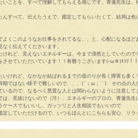
たいことを、すべて理解してもらえる感じです。青蓮先生は、
たんすべて、伝えたうえで、鑑定してもらいたくて、結局は色
でよくこのようなお仕事をされてるな、、と、心配になるほど
見なく伝えてくださいます。
たけれど、見えないエネルギーは、今まで漠然としていたので
させていただいています！！有難うございます(-ω☆)ｷﾗﾘ！
たいけれど、なかなか結ばれるまでの道のりが長く障害も多く
期ではない様子で難しいので、、、(´；ω；｀) その点の
ているので、なるべく悪質な人とは関わらないように注意して
では、見抜けないので（汗）、エネルギーのプロの、青蓮先生
うケースでもいいし、ガッツリと人生相談でもいいので
定していただけるので、いつもほんとにこちらも安心、リラック