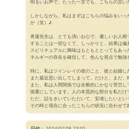
明るいお声で、たった一言でも、こちらの言い
しかしながら、私はまずはこちらの悩みをいっ
が（笑）♪
青蓮先生は、とても清いお心で、優しいお人柄
することは一切なくて、しっかりと、結果は偏
スピリチュアルに興味はもともととってもあっ
ネルギーの存在を確信して、色んな視点で勉強を
特に、私はツインレイの彼のこと、彼と結婚し
また最近思い出してしまって。だけと、まだ、時
また、私は人間関係では全般的にかなり苦労し
慎重にしています。人の本質的な部分を私だけ
ただ、話をきいていただいて、安堵したいとい
その時と場合に合ったこちらの状況に合わせて鑑
日付：
2024/02/18 23:02