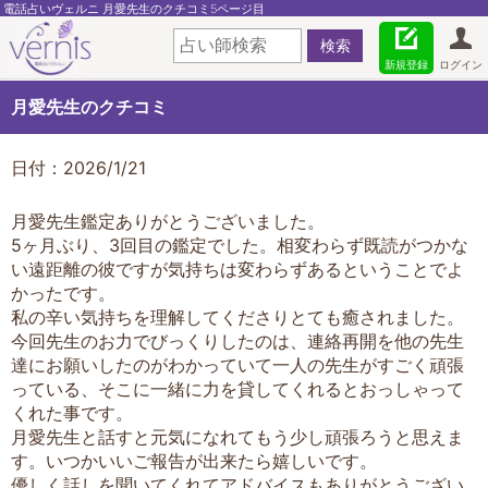
電話占いヴェルニ 月愛先生のクチコミ5ページ目
新規登録
ログイン
月愛先生のクチコミ
日付：2026/1/21
月愛先生鑑定ありがとうございました。
5ヶ月ぶり、3回目の鑑定でした。相変わらず既読がつかな
い遠距離の彼ですが気持ちは変わらずあるということでよ
かったです。
私の辛い気持ちを理解してくださりとても癒されました。
今回先生のお力でびっくりしたのは、連絡再開を他の先生
達にお願いしたのがわかっていて一人の先生がすごく頑張
っている、そこに一緒に力を貸してくれるとおっしゃって
くれた事です。
月愛先生と話すと元気になれてもう少し頑張ろうと思えま
す。いつかいいご報告が出来たら嬉しいです。
優しく話しを聞いてくれてアドバイスもありがとうござい