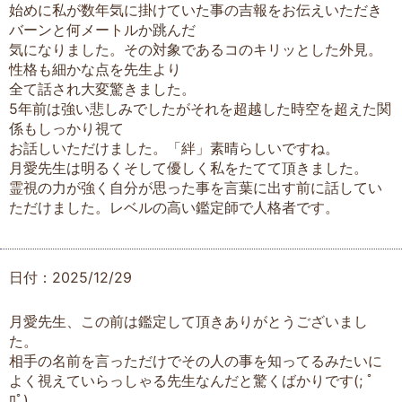
始めに私が数年気に掛けていた事の吉報をお伝えいただき
バーンと何メートルか跳んだ
気になりました。その対象であるコのキリッとした外見。
性格も細かな点を先生より
全て話され大変驚きました。
5年前は強い悲しみでしたがそれを超越した時空を超えた関
係もしっかり視て
お話しいただけました。「絆」素晴らしいですね。
月愛先生は明るくそして優しく私をたてて頂きました。
霊視の力が強く自分が思った事を言葉に出す前に話してい
ただけました。レベルの高い鑑定師で人格者です。
日付：2025/12/29
月愛先生、この前は鑑定して頂きありがとうございまし
た。
相手の名前を言っただけでその人の事を知ってるみたいに
よく視えていらっしゃる先生なんだと驚くばかりです(; ﾟ
ﾛﾟ)