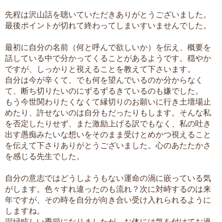
先程は沢山話を聴いていただきありがとうございました。
最後ポイントが切れて終わってしまいすいませんでした。
最初に自分の名前（何と呼んで欲しいか）を伝え、概要を
話している中で分かってくることがあるようです。穏やか
ですが、しっかりと視えることを教えて下さいます。
自分は今が辛くて、でも何を望んでいるのか分からなく
て、断ち切りたいのにずるずるきているのも嫌でした。
もう今世関わりたくなくて縁切りのお願いに行き土壇場止
めたり、許せないのは自分もだったりもします。そんな私
を否定したりせず、また激励上げる訳でもなく、私の吐き
出す愚痴みたいな想いをそのまま受けとめかつ視えること
を伝えて下さりありがとうございました。心のあたたかさ
を感じる先生でした。
自分の意志ではどうしようもない運命の渦に嵌っている気
がします。色々すれ違ったのも流れ？次に対峙するのは来
年ですが、その時を自分が向き合い受け入れられるように
しますね。
深緑眩しい季節になりましたが、お体には気を付けてお過