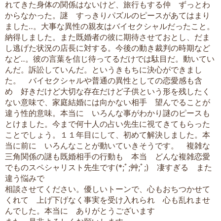
れてきた身体の関係はないけど、旅行もする仲 ずっとわ
からなかった。謎 すっきりパズルのピースがあてはまり
ました‥。大事な異性の親友はバイセクシャルだったこと。
納得しました。また既婚者の彼に期待させておとし、だま
し逃げた状況の店長に対する。今後の動き裁判の時期など
など‥。彼の言葉を信じ待ってるだけでは駄目だ。動いてい
んだ。訴訟していんだ。というきもちに決心ができまし
た。 バイセクシャルや普通の異性としての恋愛感も含
め 好きだけど大切な存在だけど子供という形を残したく
ない意味で、家庭結婚には向かない相手 望んでることが
違う性的意味。本当に いろんな事がわかり謎のピースも
とけました。今まで何十人の占い先生に視てきてもらった
ことでしょう。１１年目にして、初めて解決しました。本
当に前に いろんなことが動いていきそうです。 複雑な
三角関係の謎も既婚相手の行動も 本当 どんな複雑恋愛
でものスペシャリスト先生です(*;ﾟ;艸;ﾟ;) 凄すぎる また
違う悩みで
相談させてください。優しいトーンで、心もおちつかせて
くれて 上げ下げなく事実を受け入れられ 心も乱れませ
んでした。本当に ありがとうございます