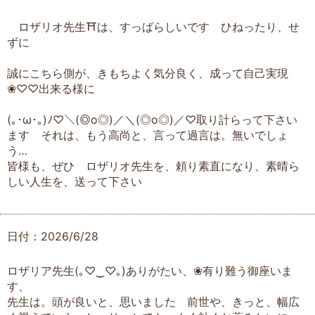
ロザリオ先生⛩は、すっばらしいです ひねったり、せ
ずに
誠にこちら側が、きもちよく気分良く、成って自己実現
❀♡♡出来る様に
(⁠｡⁠･⁠ω⁠･⁠｡⁠)⁠ﾉ⁠♡＼⁠(⁠◎⁠o⁠◎⁠)⁠／＼⁠(⁠◎⁠o⁠◎⁠)⁠／♡取り計らって下さい
ます それは、もう高尚と、言って過言は。無いでしょ
う…
皆様も、ぜひ ロザリオ先生を、頼り素直になり、素晴ら
しい人生を、送って下さい
日付：2026/6/28
ロザリア先生(⁠｡⁠♡⁠‿⁠♡⁠｡⁠)ありがたい、❀有り難う御座いま
す、
先生は。頭が良いと、思いました 前世や、きっと、幅広