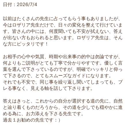
日付：2026/7/4
以前はたくさんの先生に占ってもらう事もありましたが、
今はロザリア先生だけで、日々の変化を整えて行けていま
す。皆さんの中には、何度聞いても不安が拭えない、答え
が出ない方もおられると思います。ロザリア先生は、そん
な方にピッタリです！
お相手の心中や気質、時期や出来事の的中は勿論ですが、
何よりもご説明がとても丁寧で分かりやすです。優しく言
葉を選んで下さっているのですが、明確でハッキリと仰っ
て下さるので、とてもスムーズなガイドになります。
それでも不安で、同じ事を繰り返し聞いてしまっても、ブ
レる事なく、見える軸を話して下さります。
答えはきっと、これからの自分が選択する道の先に、自然
と辿り着くものだろうから、その道を少しでも穏やかに進
める為に、お力添えを下さる先生です。
過去１お勧めの先生です：）