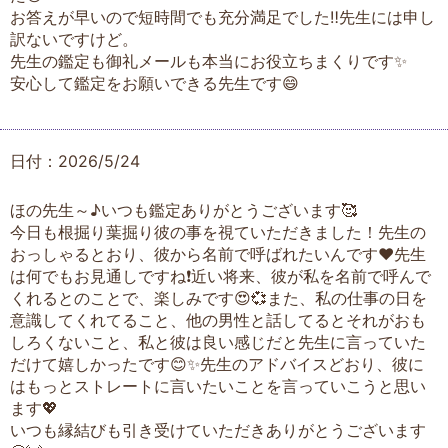
お答えが早いので短時間でも充分満足でした‼️先生には申し
訳ないですけど。
先生の鑑定も御礼メールも本当にお役立ちまくりです✨
安心して鑑定をお願いできる先生です😄
日付：2026/5/24
ほの先生～♪いつも鑑定ありがとうございます🥰
今日も根掘り葉掘り彼の事を視ていただきました！先生の
おっしゃるとおり、彼から名前で呼ばれたいんです♥️先生
は何でもお見通しですね❗️近い将来、彼が私を名前で呼んで
くれるとのことで、楽しみです😍💞また、私の仕事の日を
意識してくれてること、他の男性と話してるとそれがおも
しろくないこと、私と彼は良い感じだと先生に言っていた
だけて嬉しかったです😊✨先生のアドバイスどおり、彼に
はもっとストレートに言いたいことを言っていこうと思い
ます💖
いつも縁結びも引き受けていただきありがとうございます