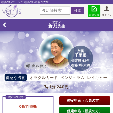
電話占いヴェルニ 電話占い師蒼乃先生
新規登録
ログイン
アオノ
蒼乃
先生
所属
千里眼
鑑定歴 42年
在籍 1年未満
声を聴く
得意な占術
オラクルカード ペンジュラム レイキヒー
リング
1分 240円
鑑定申込（会員の方）
08/11 待機
鑑定申込（新規の方）