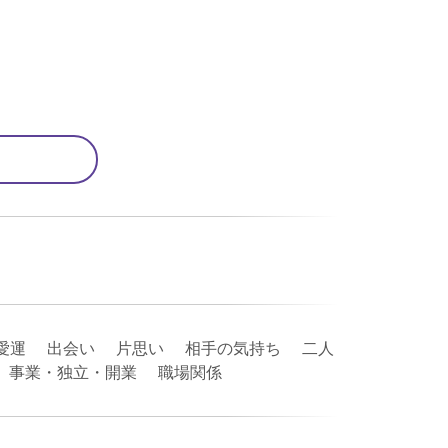
愛運 出会い 片思い 相手の気持ち 二人
職 事業・独立・開業 職場関係