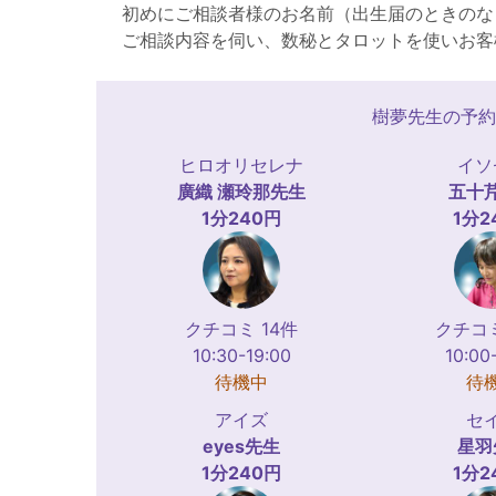
初めにご相談者様のお名前（出生届のときのな
ご相談内容を伺い、数秘とタロットを使いお客
樹夢先生の予約
ヒロオリセレナ
イソ
廣織 瀬玲那
先生
五十
1分240円
1分2
クチコミ 14件
クチコミ
10:30-19:00
10:00
待機中
待
アイズ
セ
eyes
先生
星羽
1分240円
1分2