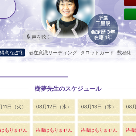
所属
千里眼
鑑定歴 3年
声を聴く
在籍 1年
得意な占術
潜在意識リーディング タロットカード 数秘術
樹夢先生のスケジュール
月11日（火）
08月12日（水）
08月13日（木）
08
はありません
待機はありません
待機はありません
待機