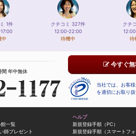
ミ 1件
クチコミ 327件
クチコ
-17:00
12:00-22:00
12:00
機中
待機中
待
今すぐ無
時間 年中無休
当社では、お客様
を適切にお取り扱
ヘルプ
い館一覧
新規登録手順（PC）
占い師プレゼント
新規登録手順（スマートフォ