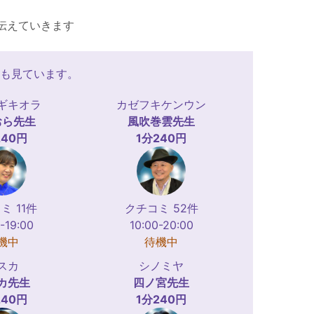
伝えていきます
も見ています。
ギキオラ
カゼフキケンウン
おら
先生
風吹巻雲
先生
240円
1分240円
ミ 11件
クチコミ 52件
-19:00
10:00-20:00
機中
待機中
スカ
シノミヤ
カ
先生
四ノ宮
先生
240円
1分240円