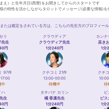
まえ）と生年月日(西暦)をお聞きしてからのスタートです
様の特性を活かしながらタロットでメッセージ(必要な情報)を
または鑑定をされている方は、こちらの先生方のプロフィール
セリ
クラウディア
カンナ
芹
先生
クラウディア
先生
巫き
40円
1分240円
1分
 97件
クチコミ 21件
クチコ
-17:00
13:00-00:00
10:00
機中
待機中
待
イハ
タチバナ カリン
ピ
先生
橘 香凛
先生
ピス
40円
1分240円
1分