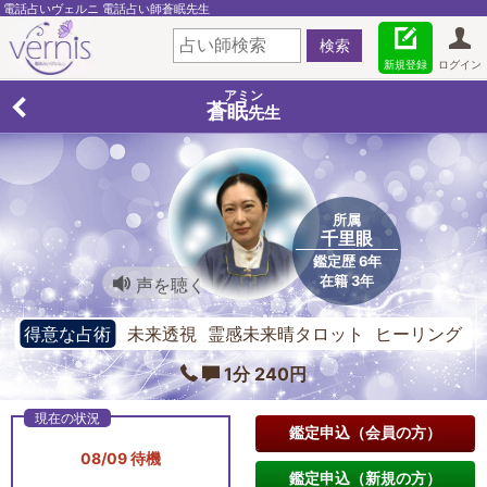
電話占いヴェルニ 電話占い師蒼眠先生
新規登録
ログイン
アミン
蒼眠
先生
所属
千里眼
鑑定歴 6年
在籍 3年
声を聴く
得意な占術
未来透視 霊感未来晴タロット ヒーリング
オラクル
1分 240円
鑑定申込（会員の方）
08/09 待機
鑑定申込（新規の方）