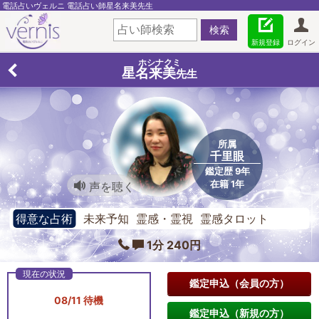
電話占いヴェルニ 電話占い師星名来美先生
新規登録
ログイン
ホシナクミ
星名来美
先生
所属
千里眼
鑑定歴 9年
在籍 1年
声を聴く
得意な占術
未来予知 霊感・霊視 霊感タロット
1分 240円
鑑定申込（会員の方）
08/11 待機
鑑定申込（新規の方）