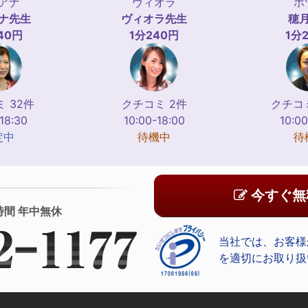
アナ
ヴィオラ
ホ
ナ
先生
ヴィオラ
先生
穂
40円
1分240円
1分
 32件
クチコミ 2件
クチコミ
-18:30
10:00-18:00
10:00
定中
待機中
待
今すぐ無
時間 年中無休
当社では、お客様
を適切にお取り扱