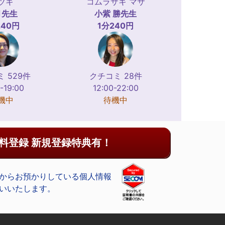
ヅキ
コムラサキ マサ
月
先生
小紫 勝
先生
240円
1分240円
 529件
クチコミ 28件
-19:00
12:00-22:00
機中
待機中
料登録 新規登録特典有！
からお預かりしている個人情報
いいたします。