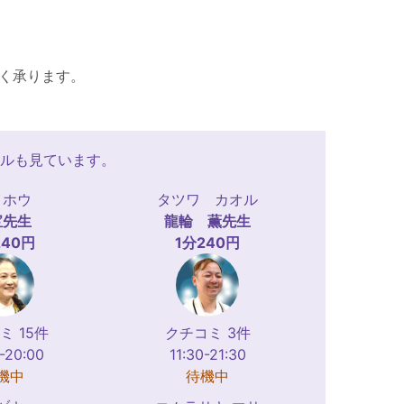
く承ります。
ルも見ています。
イホウ
タツワ カオル
宝
先生
龍輪 薫
先生
240円
1分240円
ミ 15件
クチコミ 3件
-20:00
11:30-21:30
機中
待機中