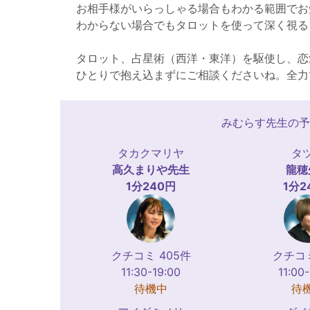
お相手様がいらっしゃる場合もわかる範囲でお
わからない場合でもタロットを使って深く視る
タロット、占星術（西洋・東洋）を駆使し、恋
ひとりで抱え込まずにご相談くださいね。全力
みむらす先生の予
タカクマリヤ
タ
高久まりや
先生
龍穂
1分240円
1分2
クチコミ 405件
クチコミ
11:30-19:00
11:00
待機中
待