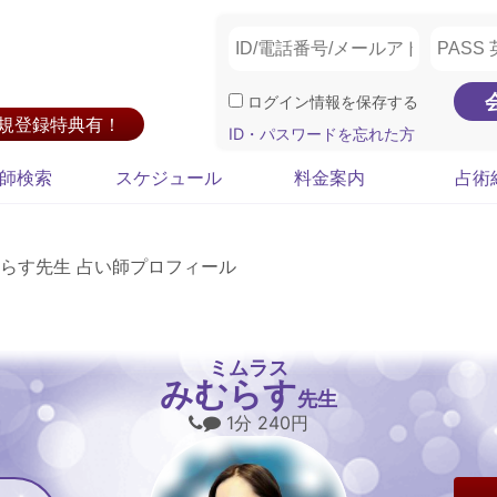
ログイン情報を保存する
新規登録特典有！
ID・パスワードを忘れた方
師検索
スケジュール
料金案内
占術
らす先生 占い師プロフィール
ミムラス
みむらす
先生
1分 240円