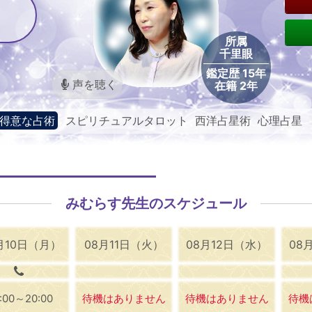
所属
千里眼
鑑定歴 15年
声を聴く
在籍 2年
得意な占術
スピリチュアルタロット 西洋占星術 心理占星
術
みむらす先生のスケジュール
月10日（月）
08月11日（火）
08月12日（水）
08
0:00～20:00
待機はありません
待機はありません
待機