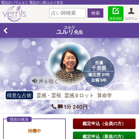
電話占いヴェルニ 電話占い師ユルリ先生
新規登録
ログイン
ユルリ
ユルリ
先生
所属
千里眼
鑑定歴 31年
在籍 6年
声を聴く
得意な占術
霊感・霊視 霊感タロット 算命学
1分 240円
鑑定申込（会員の方）
待機中
鑑定申込（新規の方）