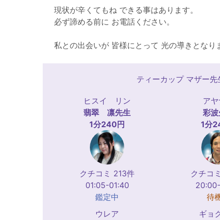
現状が辛くてもね できる事はあります。
必ず諦める前に お電話ください。
私との出会いが 皆様にとって 光の導きとなり
ティーカップ マザー
ヒスイ リン
アヤ
翡翠 凛
先生
彩波
1分240円
1分2
クチコミ 213件
クチコミ
01:05-01:40
20:00
鑑定中
待
ウレア
ギョ