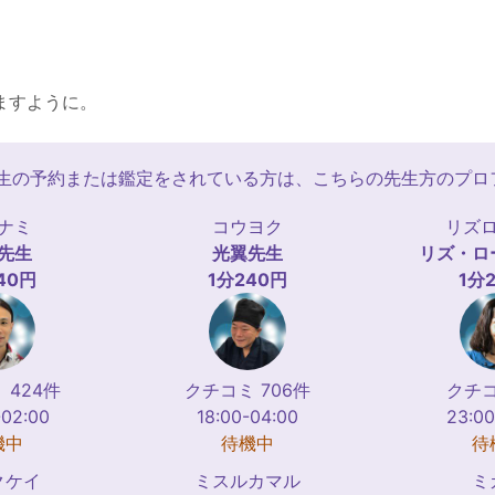
ますように。
先生の予約または鑑定をされている方は、こちらの先生方のプロ
ナミ
コウヨク
リズ
先生
光翼
先生
リズ・ロ
40円
1分240円
1分
 424件
クチコミ 706件
クチコ
-02:00
18:00-04:00
23:00
機中
待機中
待
クケイ
ミスルカマル
ミ