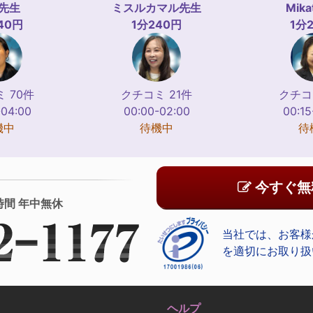
先生
ミスルカマル
先生
Mika
40円
1分240円
1分
 70件
クチコミ 21件
クチコ
-04:00
00:00-02:00
00:15
機中
待機中
待
今すぐ無
時間 年中無休
当社では、お客様
を適切にお取り扱
ヘルプ