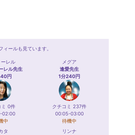
フィールも見ています。
ローレル
メグア
ーレル
先生
逢愛
先生
240円
1分240円
ミ 0件
クチコミ 237件
-02:00
00:05-03:00
機中
待機中
カタ
リンナ