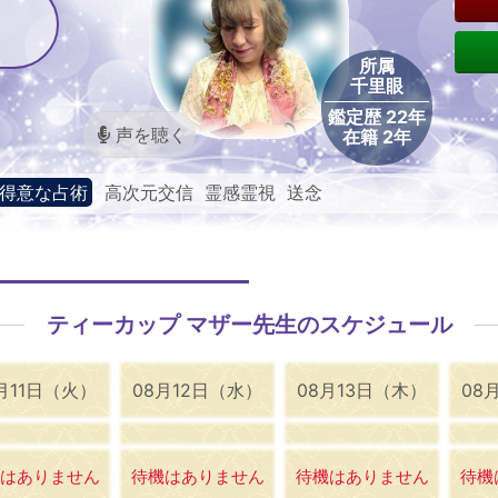
所属
千里眼
鑑定歴 22年
声を聴く
在籍 2年
得意な占術
高次元交信 霊感霊視 送念
ティーカップ マザー先生のスケジュール
月11日（火）
08月12日（水）
08月13日（木）
08
はありません
待機はありません
待機はありません
待機