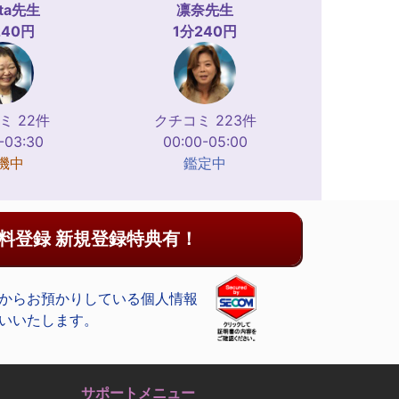
ta
先生
凛奈
先生
240円
1分240円
ミ 22件
クチコミ 223件
-03:30
00:00-05:00
機中
鑑定中
料登録 新規登録特典有！
からお預かりしている個人情報
いいたします。
サポートメニュー