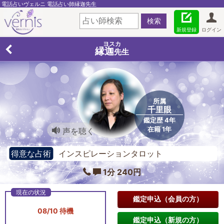
電話占いヴェルニ 電話占い師縁迦先生
新規登録
ログイン
ヨスカ
縁迦
先生
所属
千里眼
鑑定歴 4年
在籍 1年
声を聴く
得意な占術
インスピレーションタロット
1分 240円
鑑定申込（会員の方）
08/10 待機
鑑定申込（新規の方）