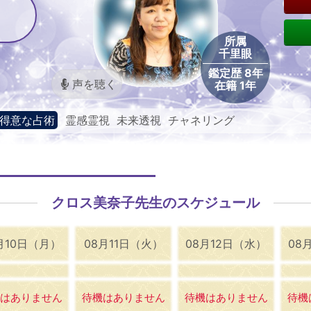
所属
千里眼
鑑定歴 8年
声を聴く
在籍 1年
得意な占術
霊感霊視 未来透視 チャネリング
クロス美奈子先生のスケジュール
月10日（月）
08月11日（火）
08月12日（水）
08
はありません
待機はありません
待機はありません
待機