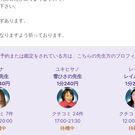
下さい。
ずあります。
なりますよう祈っております。
予約または鑑定をされている方は、こちらの先生方のプロフィ
ナ
ユキヒサノ
レ
先生
雪ひさの
先生
レイ
40円
1分240円
1分
ミ 7件
クチコミ 24件
クチコミ
-20:00
17:00-21:30
12:00
機中
待機中
待