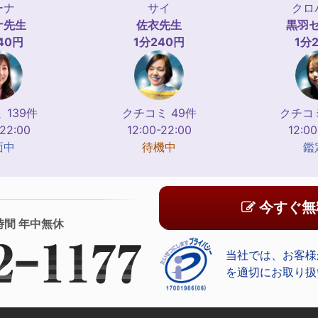
ーナ
サイ
クロ
ナ
先生
佐衣
先生
黒羽
40円
1分240円
1分
 139件
クチコミ 49件
クチコミ
-22:00
12:00-22:00
12:00
面中
待機中
鑑
今すぐ無
時間 年中無休
当社では、お客様
を適切にお取り扱