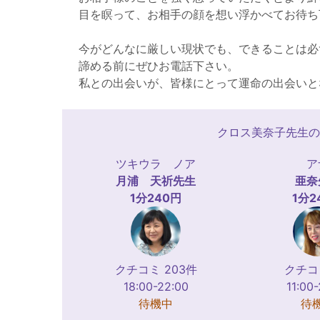
目を瞑って、お相手の顔を想い浮かべてお待ち
今がどんなに厳しい現状でも、できることは必
諦める前にぜひお電話下さい。
私との出会いが、皆様にとって運命の出会いと
クロス美奈子先生の
ツキウラ ノア
ア
月浦 天祈
先生
亜奈
1分240円
1分2
クチコミ 203件
クチコ
18:00-22:00
11:00
待機中
待