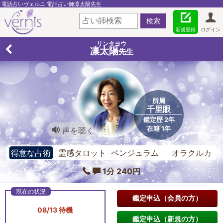
電話占いヴェルニ 電話占い師凛太陽先生
新規登録
ログイン
リンタヨウ
凛太陽
先生
所属
千里眼
鑑定歴 2年
在籍 1年
声を聴く
得意な占術
霊感タロット ペンジュラム オラクルカ
ード
1分 240円
鑑定申込（会員の方）
08/13 待機
鑑定申込（新規の方）