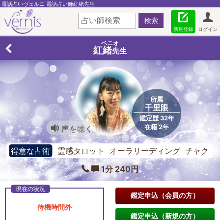
電話占いヴェルニ 電話占い師紅緒先生
新規登録
ログイン
ベニオ
紅緒
先生
所属
千里眼
鑑定歴 32年
在籍 2年
声を聴く
得意な占術
霊感タロット オーラリーディング チャク
ラ
1分 240円
鑑定申込（会員の方）
待機時間外
鑑定申込（新規の方）