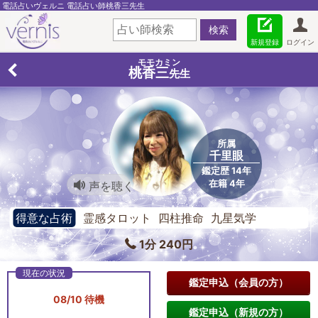
電話占いヴェルニ 電話占い師桃香三先生
新規登録
ログイン
モモカミン
桃香三
先生
所属
千里眼
鑑定歴 14年
在籍 4年
声を聴く
得意な占術
霊感タロット 四柱推命 九星気学
1分 240円
鑑定申込（会員の方）
08/10 待機
鑑定申込（新規の方）