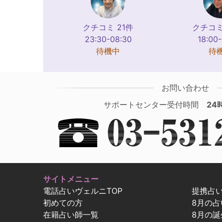
クチコミ 21件
クチコミ
23:30-08:30
18:00
待機中
待
お問い合わせ
サポートセンター受付時間
24
サイトメニュー
電話占いヴェルニTOP
提携占
初めての方
8月の
在籍占い師一覧
8月の誕