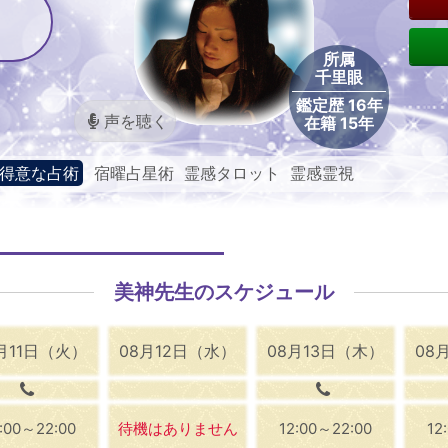
所属
千里眼
鑑定歴 16年
声を聴く
在籍 15年
得意な占術
宿曜占星術 霊感タロット 霊感霊視
美神先生のスケジュール
月11日（火）
08月12日（水）
08月13日（木）
08
2:00～22:00
待機はありません
12:00～22:00
12