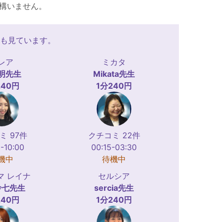
構いません。
も見ています。
レア
ミカタ
明
先生
Mikata
先生
240円
1分240円
ミ 97件
クチコミ 22件
-10:00
00:15-03:30
機中
待機中
マ レイナ
セルシア
玲七
先生
sercia
先生
240円
1分240円