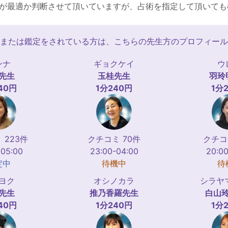
が最適か判断させて頂いていますが、占術を指定して頂いても
または鑑定をされている方は、こちらの先生方のプロフィール
ンナ
ギョクケイ
ウ
先生
玉桂
先生
羽玲
40円
1分240円
1分
 223件
クチコミ 70件
クチコ
-05:00
23:00-04:00
20:00
定中
待機中
待
ヨク
オシノカラ
シラヤ
先生
推乃香羅
先生
白山
40円
1分240円
1分