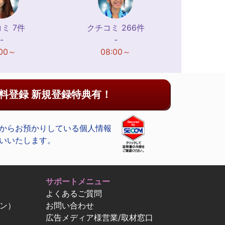
ミ 7件
クチコミ 266件
-
-
:00～
08:00～
料登録 新規登録特典有！
からお預かりしている個人情報
いいたします。
サポートメニュー
よくあるご質問
ン）
お問い合わせ
広告メディア様営業/取材窓口