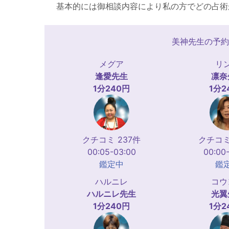
基本的には御相談内容により私の方でどの占術
美神先生の予約
メグア
リ
逢愛
先生
凛奈
1分240円
1分2
クチコミ 237件
クチコミ
00:05-03:00
00:00
鑑定中
鑑
ハルニレ
コウ
ハルニレ
先生
光翼
1分240円
1分2