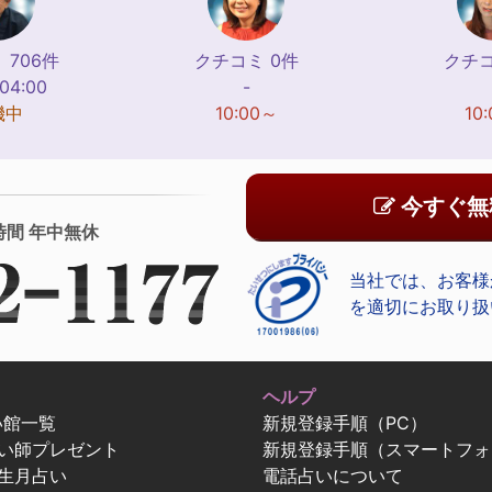
 706件
クチコミ 0件
クチコ
-04:00
-
機中
10:00～
10
今すぐ無
時間 年中無休
当社では、お客様
を適切にお取り扱
ヘルプ
い館一覧
新規登録手順（PC）
占い師プレゼント
新規登録手順（スマートフォ
生月占い
電話占いについて