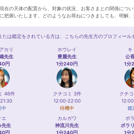
現在の天体の配置から、対象の状況、お客さまとの関係につい
に把握いたします。どのようなお尋ねにつきましても、明解、
または鑑定をされている方は、こちらの先生方のプロフィール
アカリ
ホウレイ
キ
織
先生
豊麗
先生
公
40円
1分240円
1分
 46件
クチコミ 3件
クチコ
-21:30
12:00-22:00
12:00
面中
待機中
鑑
ナエ
カルガワ
ポ
e
先生
神流川
先生
ポラ
40円
1分240円
1分