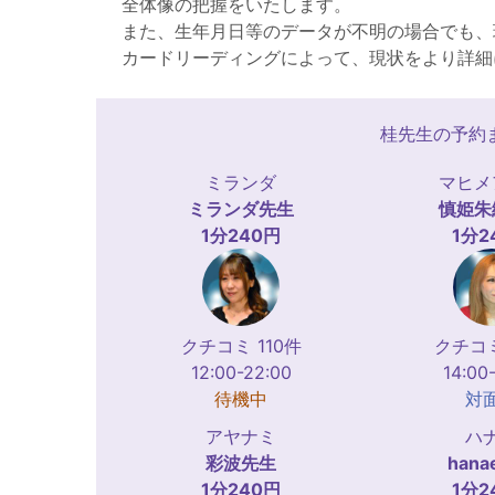
全体像の把握をいたします。
また、生年月日等のデータが不明の場合でも、
カードリーディングによって、現状をより詳細
桂先生の予約
ミランダ
マヒメ
ミランダ
先生
慎姫朱
1分240円
1分2
クチコミ 110件
クチコミ
12:00-22:00
14:00
待機中
対
アヤナミ
ハ
彩波
先生
hana
1分240円
1分2