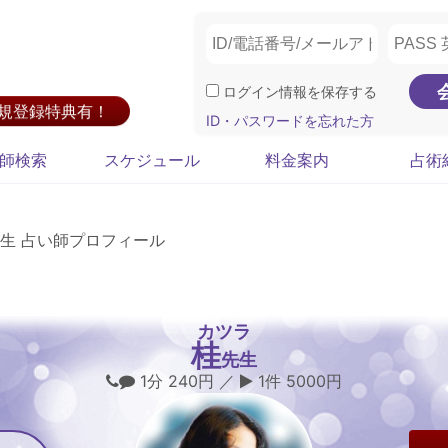
ログイン情報を保存する
新規登録特典有！
ID・パスワードを忘れた方
師検索
スケジュール
料金案内
占術
生 占い師プロフィール
カツラ
桂
先生
1分 240円 ／
1件 5000円