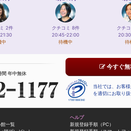
ミ 2件
クチコミ 8件
クチコ
-21:30
20:45-22:00
20:30
機中
待機中
待
今すぐ無
時間 年中無休
当社では、お客様
を適切にお取り扱
ヘルプ
い館一覧
新規登録手順（PC）