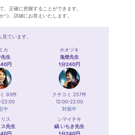
て、正確に把握することができます。
かつ、詳細にお答えいたします。
も見ています。
ミカ
ホオヅキ
香
先生
鬼燈
先生
240円
1分240円
ミ 93件
クチコミ 257件
-22:00
12:00-22:00
定中
対面中
ラリス
シマイチキ
リス
先生
縞 いちき
先生
240円
1分240円