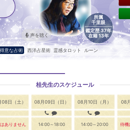
所属
千里眼
鑑定歴 37年
声を聴く
在籍 13年
得意な占術
西洋占星術 霊感タロット ルーン
桂先生のスケジュール
月08日（土）
08月09日（日）
08月10日（月）
08
はありません
14:00～18:00
14:00～20:00
待機