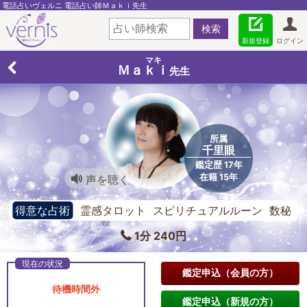
電話占いヴェルニ 電話占い師Ｍａｋｉ先生
新規登録
ログイン
マキ
Ｍａｋｉ
先生
所属
千里眼
鑑定歴 17年
在籍 15年
声を聴く
得意な占術
霊感タロット スピリチュアルルーン 数秘
術
1分 240円
鑑定申込（会員の方）
待機時間外
鑑定申込（新規の方）