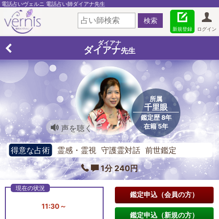
電話占いヴェルニ 電話占い師ダイアナ先生
新規登録
ログイン
ダイアナ
ダイアナ
先生
所属
千里眼
鑑定歴 8年
在籍 5年
声を聴く
得意な占術
霊感・霊視 守護霊対話 前世鑑定
1分 240円
鑑定申込（会員の方）
11:30～
鑑定申込（新規の方）