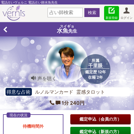
電話占いヴェルニ 電話占い師水魚先生
新規登録
ログイン
スイギョ
水魚
先生
所属
千里眼
鑑定歴 12年
在籍 2年
声を聴く
得意な占術
ルノルマンカード 霊感タロット
1分 240円
鑑定申込（会員の方）
待機時間外
鑑定申込（新規の方）