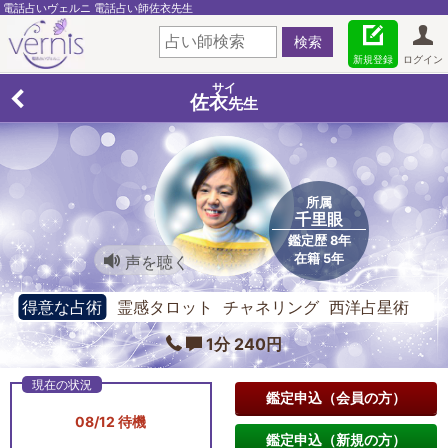
電話占いヴェルニ 電話占い師佐衣先生
新規登録
ログイン
サイ
佐衣
先生
所属
千里眼
鑑定歴 8年
在籍 5年
声を聴く
得意な占術
霊感タロット チャネリング 西洋占星術
1分 240円
鑑定申込（会員の方）
08/12 待機
鑑定申込（新規の方）