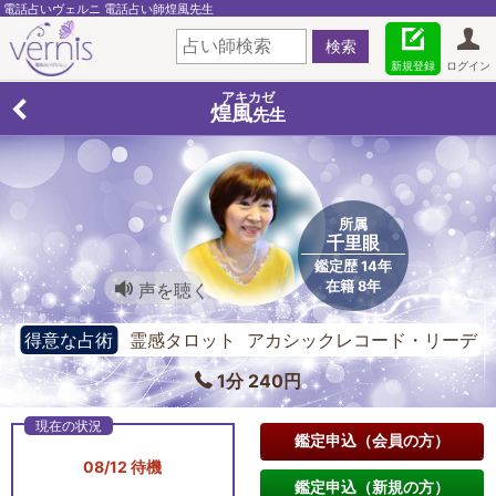
電話占いヴェルニ 電話占い師煌風先生
新規登録
ログイン
アキカゼ
煌風
先生
所属
千里眼
鑑定歴 14年
在籍 8年
声を聴く
得意な占術
霊感タロット アカシックレコード・リーデ
ィング ルーン
1分 240円
鑑定申込（会員の方）
08/12 待機
鑑定申込（新規の方）