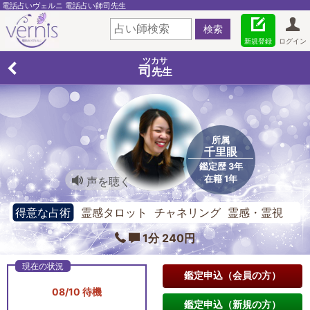
電話占いヴェルニ 電話占い師司先生
新規登録
ログイン
ツカサ
司
先生
所属
千里眼
鑑定歴 3年
在籍 1年
声を聴く
得意な占術
霊感タロット チャネリング 霊感・霊視
1分 240円
鑑定申込（会員の方）
08/10 待機
鑑定申込（新規の方）