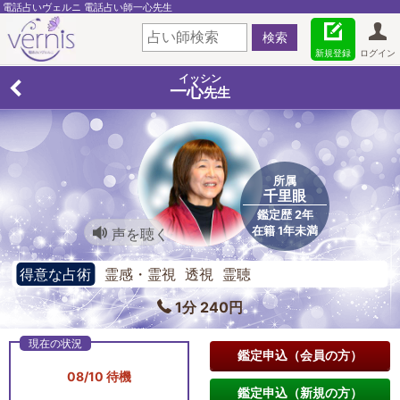
電話占いヴェルニ 電話占い師一心先生
新規登録
ログイン
イッシン
一心
先生
所属
千里眼
鑑定歴 2年
在籍 1年未満
声を聴く
得意な占術
霊感・霊視 透視 霊聴
1分 240円
鑑定申込（会員の方）
08/10 待機
鑑定申込（新規の方）