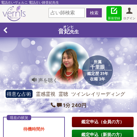
電話占いヴェルニ 電話占い師音妃先生
新規登録
ログイン
オンヒ
音妃
先生
所属
千里眼
鑑定歴 31年
在籍 3年
声を聴く
得意な占術
霊感霊視 霊聴 ツインレイリーディング
1分 240円
鑑定申込（会員の方）
待機時間外
鑑定申込（新規の方）