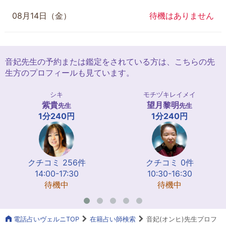
08月14日（金）
待機はありません
音妃先生の予約または鑑定をされている方は、こちらの先
生方のプロフィールも見ています。
シキ
モチヅキレイメイ
紫貴
望月黎明
先生
先生
1分240円
1分240円
クチコミ 256件
クチコミ 0件
14:00-17:30
10:30-16:30
待機中
待機中
電話占いヴェルニTOP
在籍占い師検索
音妃(オンヒ)先生プロフ