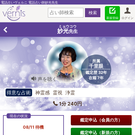
電話占いヴェルニ 電話占い師妙光先生
新規登録
ログイン
ミョウコウ
妙光
先生
所属
千里眼
鑑定歴 32年
在籍 7年
声を聴く
得意な占術
神霊感 霊視 浄霊
1分 240円
鑑定申込（会員の方）
08/11 待機
鑑定申込（新規の方）