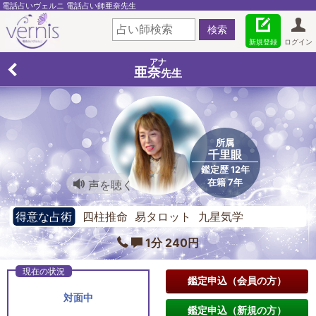
電話占いヴェルニ 電話占い師亜奈先生
新規登録
ログイン
アナ
亜奈
先生
所属
千里眼
鑑定歴 12年
在籍 7年
声を聴く
得意な占術
四柱推命 易タロット 九星気学
1分 240円
鑑定申込（会員の方）
対面中
鑑定申込（新規の方）