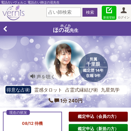
電話占いヴェルニ 電話占い師ほの花先生
新規登録
ログイン
ホノカ
ほの花
先生
所属
千里眼
鑑定歴 14年
在籍 9年
声を聴く
得意な占術
霊感タロット 占霊式縁結び術 九星気学
1分 240円
鑑定申込（会員の方）
08/12 待機
鑑定申込（新規の方）