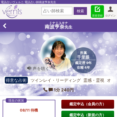
電話占いヴェルニ 電話占い師南波亨奈先生
新規登録
ログイン
ミナミユキナ
南波亨奈
先生
所属
千里眼
鑑定歴 9年
在籍 4年
声を聴く
得意な占術
ツインレイ・リーディング 霊感・霊視 オ
ラクルカード
1分 240円
鑑定申込（会員の方）
08/11 待機
鑑定申込（新規の方）