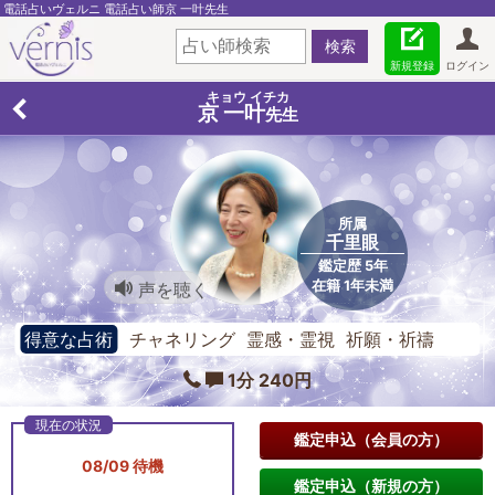
電話占いヴェルニ 電話占い師京 一叶先生
新規登録
ログイン
キョウ イチカ
京 一叶
先生
所属
千里眼
鑑定歴 5年
在籍 1年未満
声を聴く
得意な占術
チャネリング 霊感・霊視 祈願・祈禱
1分 240円
鑑定申込（会員の方）
08/09 待機
鑑定申込（新規の方）