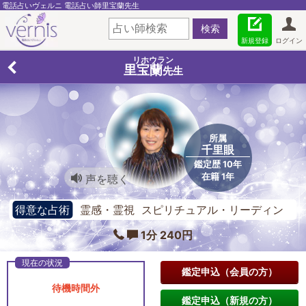
電話占いヴェルニ 電話占い師里宝蘭先生
新規登録
ログイン
リホウラン
里宝蘭
先生
所属
千里眼
鑑定歴 10年
在籍 1年
声を聴く
得意な占術
霊感・霊視 スピリチュアル・リーディン
グ エンジェル・タロットカード
1分 240円
鑑定申込（会員の方）
待機時間外
鑑定申込（新規の方）