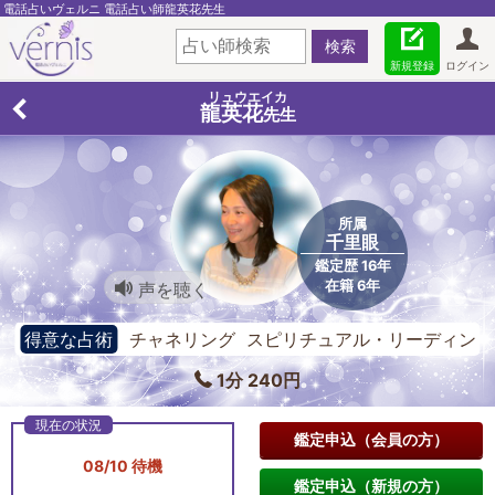
電話占いヴェルニ 電話占い師龍英花先生
新規登録
ログイン
リュウエイカ
龍英花
先生
所属
千里眼
鑑定歴 16年
在籍 6年
声を聴く
得意な占術
チャネリング スピリチュアル・リーディン
グ 女神カード
1分 240円
鑑定申込（会員の方）
08/10 待機
鑑定申込（新規の方）