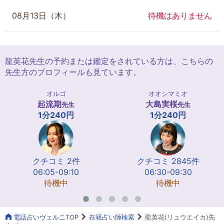
08月13日（木）
待機はありません
龍英花先生の予約または鑑定をされている方は、こちらの
先生方のプロフィールも見ています。
オルゴ
オオシマミオ
起流期
大島実桜
先生
先生
1分240円
1分240円
クチコミ 2件
クチコミ 2845件
06:05-09:10
06:30-09:30
待機中
待機中
電話占いヴェルニTOP
在籍占い師検索
龍英花(リュウエイカ)先