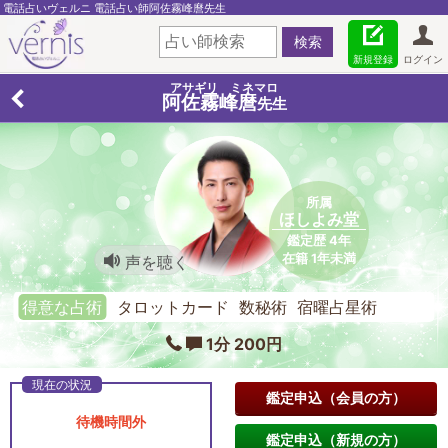
電話占いヴェルニ 電話占い師阿佐霧峰麿先生
新規登録
ログイン
アサギリ ミネマロ
阿佐霧峰麿
先生
所属
ほしよみ堂
鑑定歴 4年
在籍 1年未満
声を聴く
得意な占術
タロットカード 数秘術 宿曜占星術
1分 200円
鑑定申込（会員の方）
待機時間外
鑑定申込（新規の方）