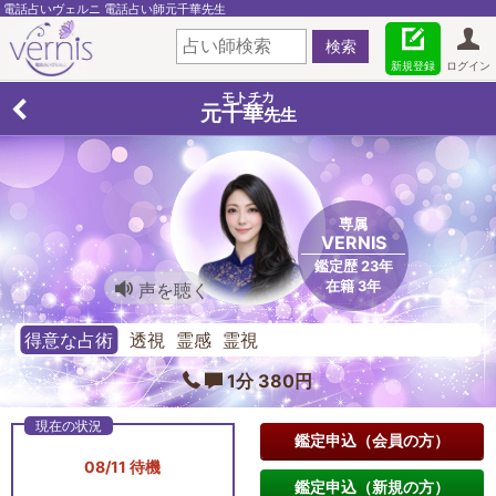
電話占いヴェルニ 電話占い師元千華先生
新規登録
ログイン
モトチカ
元千華
先生
専属
VERNIS
鑑定歴 23年
在籍 3年
声を聴く
得意な占術
透視 霊感 霊視
1分 380円
鑑定申込（会員の方）
08/11 待機
鑑定申込（新規の方）