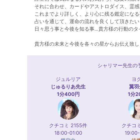
それに合わせ、カードやアストロダイス、霊感
これまでより詳しく、より心に残る鑑定になる
占いを通じて、運命の流れを良くして頂きたい
日々思う事と今後を知る事…貴方様の行動のタ
貴方様の未来と今後を各々の星からお伝え致し
シャリマー先生の
ジュルリア
ヨ
じゅるりあ
先生
翼羽
1分400円
1分2
クチコミ 2155件
クチコミ
18:00-01:00
19:00