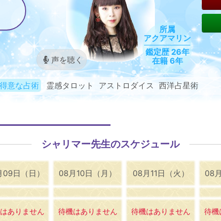
所属
アクアマリン
鑑定歴 26年
声を聴く
在籍 6年
得意な占術
霊感タロット アストロダイス 西洋占星術
シャリマー先生のスケジュール
月09日（日）
08月10日（月）
08月11日（火）
08
はありません
待機はありません
待機はありません
待機