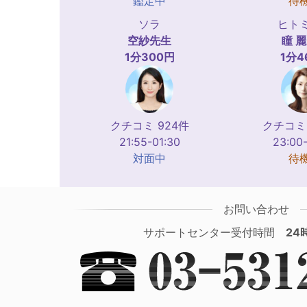
鑑定中
待
ソラ
ヒト
空紗
先生
瞳 麗
1分300円
1分4
クチコミ 924件
クチコミ 
21:55-01:30
23:00
対面中
待
お問い合わせ
サポートセンター受付時間
24