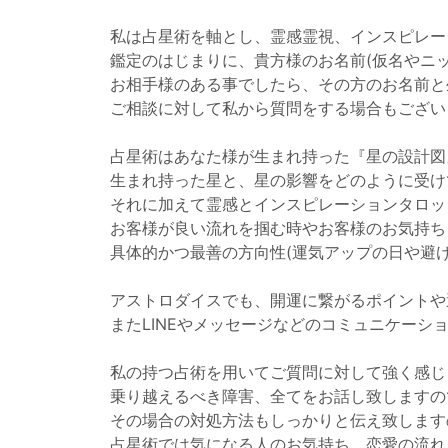
私は占星術を軸とし、霊感霊視、インスピレー
鑑定のはじまりに、貴方様のお名前(仮名やニ
お相手様のある事でしたら、その方のお名前と
ご相談に対して私から質問をする場合もござい
占星術はあなた様が生まれ持った『星の設計図
生まれ持った星と、星の影響をどのように受け
それに加えて霊感とインスピレーションタロッ
お客様が良い流れを掴む時やお客様のお気持ち
具体的かつ最善の方向性(運気アップの日や避
アストロダイスでも、開運に繋がるポイントや
またLINEやメッセージなどのコミュニケー
私の持つ占術を用いてご質問に対して強く感じ
乗り越えるべき障害、全てをお話し致しますの
その場合の対処方法もしっかりと伝え致します
占星術では気になる人のお気持ち、恋愛の流れ