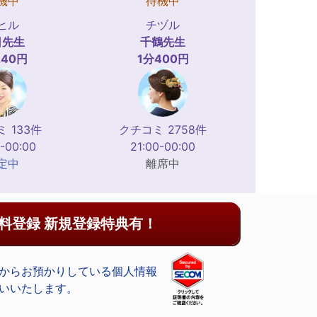
機中
待機中
ヒル
チヅル
日
先生
千鶴
先生
240円
1分400円
 133件
クチコミ 2758件
-00:00
21:00-00:00
定中
離席中
料登録 新規登録特典有！
からお預かりしている個人情報
いいたします。