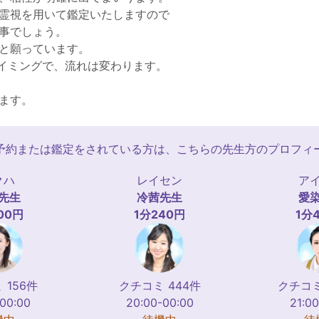
霊視を用いて鑑定いたしますので
事でしょう。
と願っています。
イミングで、流れは変わります。
ます。
予約または鑑定をされている方は、こちらの先生方のプロフィ
クハ
レイセン
ア
先生
冷茜
先生
愛
00円
1分240円
1分
 156件
クチコミ 444件
クチコミ
-00:00
20:00-00:00
21:00