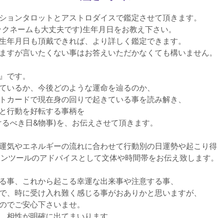
ションタロットとアストロダイスで鑑定させて頂きます。
ックネームも大丈夫です)生年月日をお教え下さい。
生年月日も頂戴できれば、より詳しく鑑定できます。
ますが言いたくない事はお答えいただかなくても構いません。
』です。
ているか、今後どのような運命を辿るのか、
トカードで現在身の回りで起きている事を読み解き、
と行動を好転する事柄を
けるべき日&物事)を、お伝えさせて頂きます。
運気やエネルギーの流れに合わせて行動別の日運勢や起こり得
ションツールのアドバイスとして文体や時間帯をお伝え致します
る事、これから起こる幸運な出来事や注意する事、
で、時に受け入れ難く感じる事がおありかと思いますが、
のでご安心下さいませ。
、相性が明確に出てまいります。