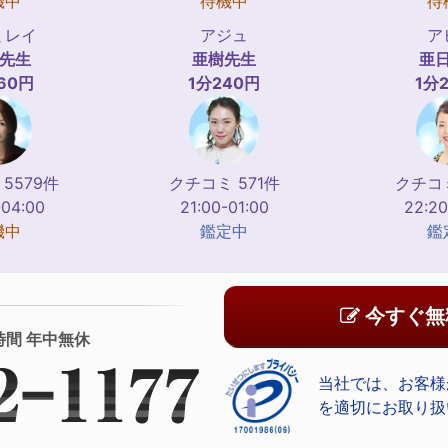
機中
待機中
待
ミレイ
アジュ
ア
先生
亜樹
先生
亜
60円
1分240円
1分
5579件
クチコミ 571件
クチコミ
-04:00
21:00-01:00
22:20
機中
鑑定中
鑑
今すぐ無
時間 年中無休
当社では、お客様
を適切にお取り扱