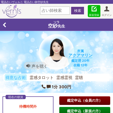
電話占いヴェルニ 電話占い師空紗先生
新規登録
ログイン
ソラ
空紗
先生
所属
アクアマリン
鑑定歴 20年
在籍 12年
声を聴く
得意な占術
霊感タロット 霊感霊視 霊聴
1分 300円
鑑定申込（会員の方）
待機時間外
鑑定申込（新規の方）